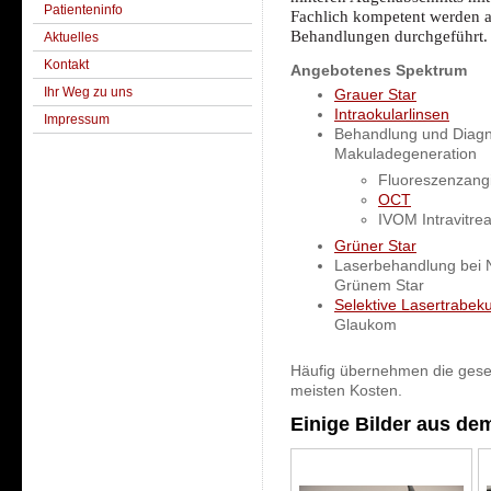
Patienteninfo
Fachlich kompetent werden 
Behandlungen durchgeführt.
Aktuelles
Kontakt
Angebotenes Spektrum
Ihr Weg zu uns
Grauer Star
Intraokularlinsen
Impressum
Behandlung und Diagno
Makuladegeneration
Fluoreszenzang
OCT
IVOM Intravitrea
Grüner Star
Laserbehandlung bei 
Grünem Star
Selektive Lasertrabeku
Glaukom
Häufig übernehmen die geset
meisten Kosten.
Einige Bilder aus d