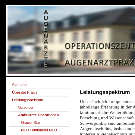
Startseite
Leistungsspektrum
Über die Praxis
Leistungsspektrum
Unser fachlich kompetentes u
jahrelange Erfahrung in der 
Vorsorge
kontinuierliche Weiterbildun
Ambulante Operationen
Forschung und Wissenschaft 
Grauer Star
Schwerpunkte sind ambulant
Augenabschnitts, insbesonder
NEU Femtolaser NEU
hinteren Augenabschnitts mi